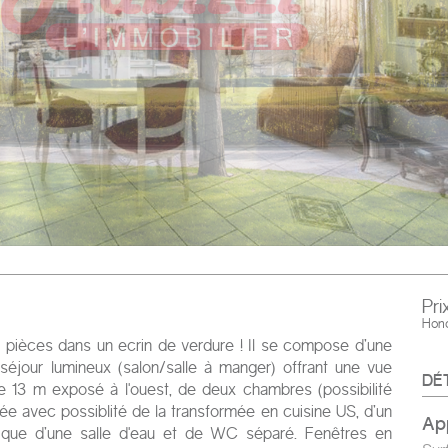
Pri
Hono
pièces dans un ecrin de verdure ! Il se compose d’une
séjour lumineux (salon/salle à manger) offrant une vue
DÉ
de 13 m exposé à l'ouest, de deux chambres (possibilité
e avec possiblité de la transformée en cuisine US, d’un
a
si que d’une salle d'eau et de WC séparé. Fenêtres en