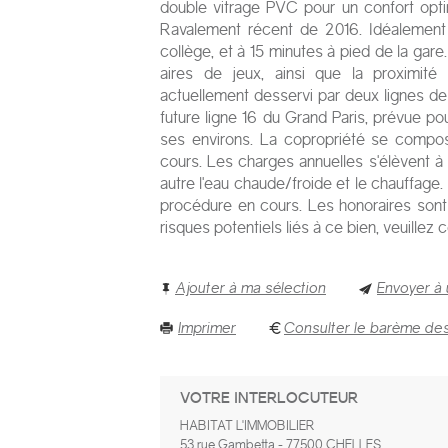
double vitrage PVC pour un confort opt
Ravalement récent de 2016. Idéalement
collège, et à 15 minutes à pied de la ga
aires de jeux, ainsi que la proximité
actuellement desservi par deux lignes de t
future ligne 16 du Grand Paris, prévue pou
ses environs. La copropriété se compos
cours. Les charges annuelles s'élèvent à 
autre l'eau chaude/froide et le chauffage
procédure en cours. Les honoraires sont 
risques potentiels liés à ce bien, veuillez
Ajouter à ma sélection
Envoyer à 
Imprimer
Consulter le barème de
VOTRE INTERLOCUTEUR
HABITAT L'IMMOBILIER
53 rue Gambetta
-
77500
CHELLES