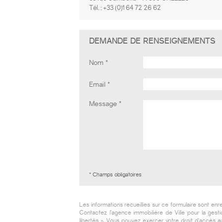
Tél. :
+33 (0)1 64 72 26 62
DEMANDE DE RENSEIGNEMENTS
Nom
Email
Message
* Champs obligatoires
Les informations recueillies sur ce formulaire sont enr
Contactez l’agence immobilière de Ville
pour la gesti
libertés », Vous pouvez exercer votre droit d'accès a