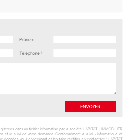
Prénom
Téléphone ¹
egistrées dans un fichier informatisé par la société
HABITAT L'IMMOBILIER
on et le suivi de votre demande. Conformément à la loi « informatique et
ux données vous concernant et les faire rectifier en contactant :
HABITAT