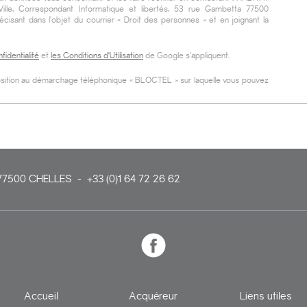
ille
, Correspondant Informatique et libertés,
53 rue Gambetta 77500
récisant dans l’objet du courrier « Droit des personnes » et en joignant la
fidentialité
et
les Conditions d'Utilisation
de Google s'appliquent.
pposition au démarchage téléphonique « BLOCTEL » sur laquelle vous pouvez
77500
CHELLES
-
+33 (0)1 64 72 26 62
Accueil
Acquéreur
Liens utiles