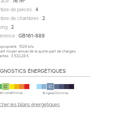
rface :
76 m²
mbre de pièces :
4
mbre de chambres :
2
rking :
2
férence :
GB161-889
opropriété :
1529 lots
ant moyen annuel de la quote-part de charges
antes :
3 532,28 €
AGNOSTICS ÉNERGÉTIQUES
C
C
160 kWhEP/m².an
18 kgeqCO2/m².an
icher les bilans énergétiques