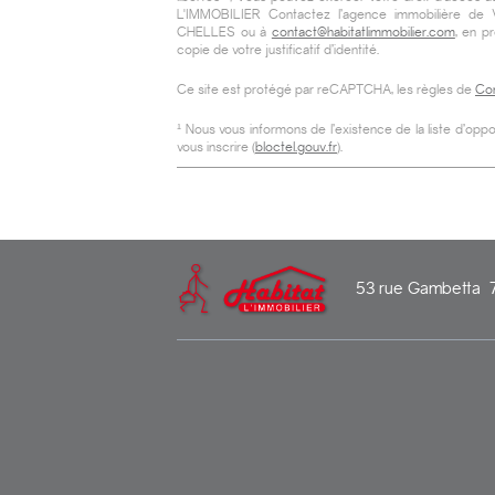
L'IMMOBILIER Contactez l’agence immobilière de V
CHELLES
ou à
contact@habitatlimmobilier.com
, en p
copie de votre justificatif d’identité.
Ce site est protégé par reCAPTCHA, les règles de
Con
¹ Nous vous informons de l’existence de la liste d’o
vous inscrire (
bloctel.gouv.fr
).
53 rue Gambetta