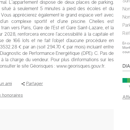
Su
imal. L’appartement dispose de deux places de parking.
 situé à seulement 5 minutes à pied des écoles et du
No
re. Vous apprécierez également le grand espace vert avec
No
 d’un complexe sportif et d’une piscine. Chelles est
pa
rain vers Paris, Gare de l’Est et Gare Saint-Lazare, et la
Ré
r 2028, renforcera encore l’accessibilité à la capitale et
e de 166 lots et ne fait l'objet d'aucune procédure en
En c
3532.28 € par an (soit 294.70 € par mois) incluant entre
Mont
cour
. Diagnostic de Performance Energétique (DPE): C. Pas de
à la charge du vendeur. Pour plus d'informations sur les
 consulter le site Géorisques : www.georisques.gouv.fr.
DI
un ami
Partager
s honoraires
Aff