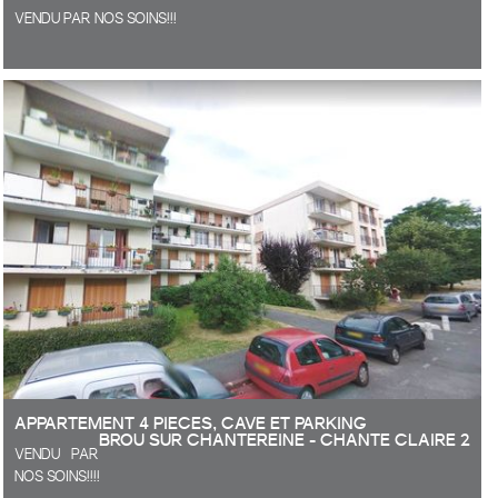
VENDU PAR NOS SOINS!!!
Grand studio comprenant: entrée avec placard, grande pièce de vie
avec rangements, cuisine aménagée et équipée ouverte sur la pièce,
cellier/buanderie, salle d'eau, wc séparé, et grand balcon exposée sur
ouest. Place de parking réservée extérieure. 12/15 à pied de la gare.
résidence calme et bien entretenue. Commerces et écoles à 3mn, RER E
12/15mn à pied. PARIS en moins de 15 mn en Train P. CHELLES - LA
DÉFENSE en 35 MN avec le RER E en 2023. PRODUIT RARE !!
Copropriété de 73 lots.
ILS NOUS ONT FAIT CONFIANCE, POURQUOI PAS VOUS?
APPARTEMENT 4 PIECES, CAVE ET PARKING
BROU SUR CHANTEREINE - CHANTE CLAIRE 2
VENDU PAR
NOS SOINS!!!!