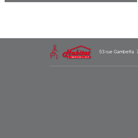
Secteur résidentiel du MONT-CHALATS, Maison spacieuse et lumineuse
sur un beau terrain paysagé de plus de 600m², comprenant au RdC:
Hall d'entrée, séjour double de 43m² ouvrant sur terrasse et jardin
exposés Sud, cuisine équipée, wc. A l'étage : Vaste palier, 4 chambres
dont une suite parentale avec SdB et dressing, SdE et wc séparés.
Nombreux rangements et fenêtres PVC double vitrage. LE PLUS... 2
Garages !! Ecoles, collèges, lycées à pied!!!
53 rue Gambetta
ILS NOUS ONT FAIT CONFIANCE, POURQUOI PAS VOUS?