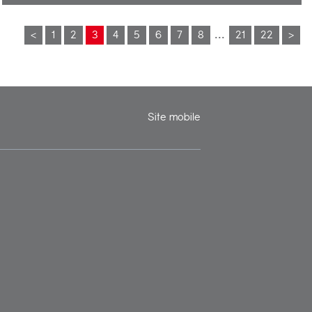
Dans une résidence fermée, appartement 4 pièces avec triple
exposition, au calme, comprenant: entrée avec rangements, cuisine
<
1
2
3
4
5
6
7
8
...
21
22
>
fermée et aménagée, séjour (possibilité double séjour), 3 chambres
avec placards, salle d'eau, wc, balcon, grande cave, et place de parking
réservée. Possibilité d'un box en sus. Double vitrage PCV, appartement
propre et habitable de suite. A moins de 5 mn des écoles, et des
commerces.
Site mobile
ILS NOUS ONT FAIT CONFIANCE, POURQUOI PAS VOUS?