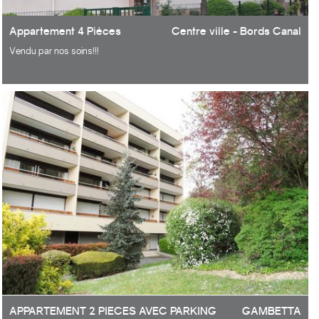
Appartement 4 Pièces
Centre ville - Bords Canal
Vendu par nos soins!!!
Appartement 4 pièces lumineux composé d'une entrée, séjour et salle à
manger de 24,80 m², 2 chambres (possibilité d'une 3ème), cuisine
aménagée, salle d'eau, balcon et cave. Double vitrage. Petite résidence
fermée à proximité des écoles et à moins de 10 mn à pied de la Gare.
Ils nous ont fait confiance, pourquoi pas vous?
APPARTEMENT 2 PIECES AVEC PARKING
GAMBETTA