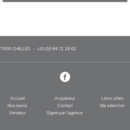
Dans une résidence fermée, appartement 4 pièces avec triple
exposition, au calme, comprenant: entrée avec rangements, cuisine
fermée et aménagée, séjour (possibilité double séjour), 3 chambres
avec placards, salle d'eau, wc, balcon, grande cave, et place de parking
réservée. Possibilité d'un box en sus. Double vitrage PCV, appartement
propre et habitable de suite. A moins de 5 mn des écoles, et des
commerces.
ILS NOUS ONT FAIT CONFIANCE, POURQUOI PAS VOUS?
77500
CHELLES
-
+33 (0)1 64 72 26 62
Accueil
Acquéreur
Liens utiles
Nos biens
Contact
Ma sélection
Vendeur
Signé par l’agence