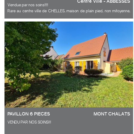
Centre Ville - ABBESSES
Vendue par nos soins!!!!
Rare au centre ville de CHELLES, maison de plain pied, non mitoyenne,
comprenant: entrée, séjour avec cheminée et insert, salle à manger,
cuisine aménagée et équipée, 3 chambres, salle de bains, combles
aménageables. Dépendance. 2 garages et 1 parking intérieur. Portail
électrique. Double vitrage et volets électriques. A environs 15 mn à pied
de la gare.
Ils nous ont fait confiance, pourquoi pas vous?
PAVILLON 6 PIECES
MONT CHALÂTS
VENDU PAR NOS SOINS!!!