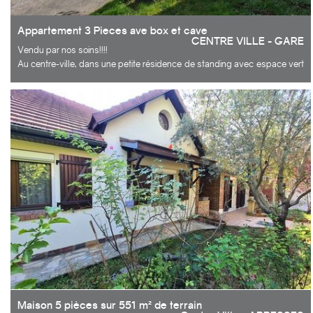
Appartement 3 Pieces ave box et cave
CENTRE VILLE - GARE
Vendu par nos soins!!!!
Au centre-ville, dans une petite résidence de standing avec espace vert
et gardien, charmant 3 pièces situé au 4ème et dernier étage avec
ascenseur, exposé Sud-Ouest. Le bien est divisé en entrée, grande
cuisine aménagée, séjour sur balcon déversant également les 2
chambres, salle d'eau, wc séparés et nombreux rangements. Fenêtres
PVC double vitrage et volets roulants électriques. Emplacement de
garage boxé et cave. A 5mn à pieds de la gare.
Ils nous ont fait confiance, pourquoi pas vous?
Maison 5 pièces sur 551 m² de terrain