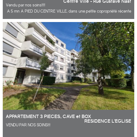
Centre Ville - Rue Gustave Nast
Vendu par nos soins!!!!
A 5 mn A PIED DU CENTRE VILLE, dans une petite copropriété récente
de 10 appartements, un 3 pièces, comprenant : entrée, cuisine
aménagée, séjour desservant un grand balcon exposé sud,
dégagement avec rangement, 2 grandes chambres donnant sur un
balcon, une salle d'eau et WC. Le plus... UN BOX POUR 2 VOITURES.
Ils nous ont fait confiance, parquoi pas vous?
APPARTEMENT 3 PIECES, CAVE et BOX
RESIDENCE L'EGLISE
VENDU PAR NOS SOINS!!!