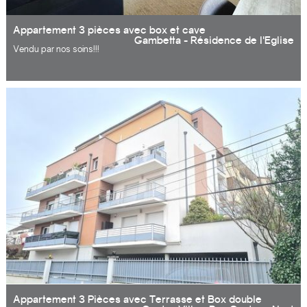
Appartement 3 pièces avec box et cave
Gambetta - Résidence de l'Eglise
Vendu par nos soins!!!
Dans une résidence très recherchée à 12 mn' à pied de la gare,
appartement 3 pièces lumineux, comprenant: entrée, séjour, 2 chambres,
cuisine aménagée, salle de bains, WC séparé, balcon exposé sud,
rangements, cave et box. Double vitrage Aluminium, volets électriques,
ascenseur, ravalement de décembre 2020. A 5 mn des écoles, collège
et commerces.
Ils nous ont fait confiance, pourquoi pas vous?
Appartement 3 Pièces avec Terrasse et Box double